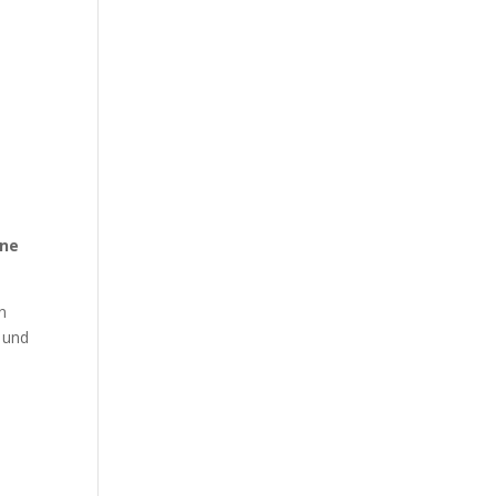
ine
n
t und