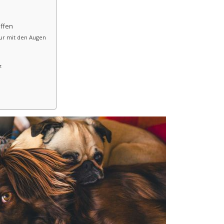
affen
nur mit den Augen
z