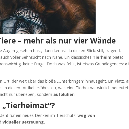
Tiere – mehr als nur vier Wände
e Augen gesehen hast, dann kennst du diesen Blick: still, fragend,
 auch voller Sehnsucht nach Nähe. Ein klassisches
Tierheim
bietet
benswichtig, keine Frage. Doch was fehlt, ist etwas Grundlegendes:
e
n Ort, der weit über das bloße „Unterbringen“ hinausgeht. Ein Platz, a
n. In diesem Artikel erfährst du, was eine Tierheimat wirklich bedeute
 nicht nur überleben, sondern
aufblühen
.
h „Tierheimat“?
 steht für ein neues Denken im Tierschutz:
weg von
ividueller Betreuung.