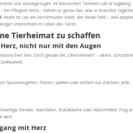
rstört und zurückgezogen. Im klassischen Tierheim saß er tagelang
 – bei Pflegerin Anna – bekam er genau das, was er brauchte: täglich
d
. Heute ist Leo ein verschmuster Kater, der Kinder liebt – und adoptie
iesiger Unterschied im Leben des Tieres.
ine Tierheimat zu schaffen
 Herz, nicht nur mit den Augen
m klassischen Sinn. Doch gerade die „Übersehenen“ – ältere, schüchte
 Dankbarkeit.
 zum Spazierengehen, Putzen, Spielen oder einfach nur Zuhören. Jede
chwertige Decken, Nassfutter, Kratzbäume oder Waschmittel. Frag 
t wird.
rgang mit Herz